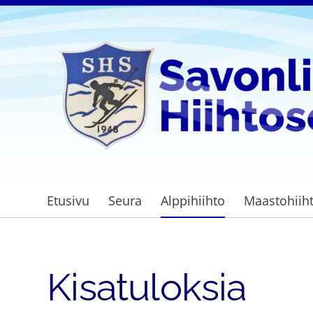
Siirry
sivun
sisältöön
Savonlinnan Hiihtoseura
Etusivu
Seura
Alppihiihto
Maastohiih
Kisatuloksia