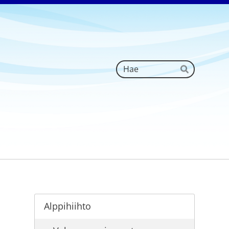
Haku
Hae
Alppihiihto