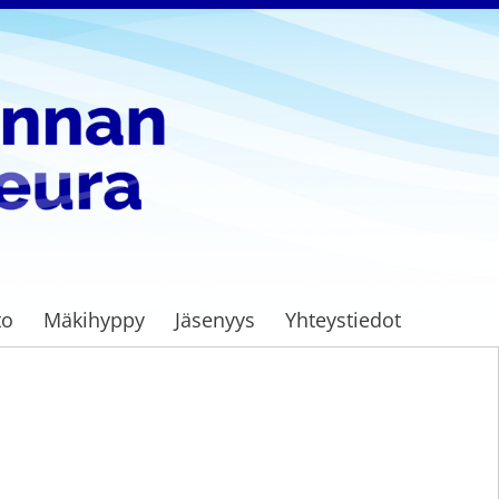
to
Mäkihyppy
Jäsenyys
Yhteystiedot