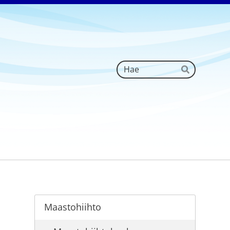
Haku
Hae
Maastohiihto