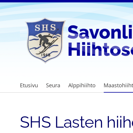
Siirry
sivun
sisältöön
Savonlinnan Hiihtoseura
Etusivu
Seura
Alppihiihto
Maastohiih
SHS Lasten hiih