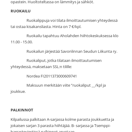
opastein. Huoltoteltassa on lämmitys ja sähköt.
RUOKAILU
Ruokalippuja voi tilata ilmoittautumisen yhteydessä
tai ostaa kisakansliasta. Hinta on 7 €/kpl.
Ruokailu tapahtuu Aholahden hiihtokeskuksessa klo
11.00 - 15.00.
Ruokailun järjestää Savonlinnan Seudun Liikunta ry.
Ruokaliput, jotka tilataan ilmoittautumisen
yhteydessä, maksetaan SSL:n tilille:
Nordea FI2011373000609741
Maksuun merkitään viite ”ruokaliput __/kpl ja
joukkue.
PALKINNOT
Kilpailussa palkitaan A-sarjassa kolme parasta joukkuetta ja
jokaisen sarjan 3 parasta hiihtäjää. B- sarjassa ja Tsemppi-
harrasteviestissä palkinnot arvotaan.