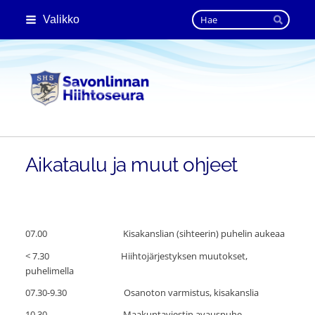
Siirry
Haku
Valikko
sivun
Hae
sisältöön
Savonlinnan Hiihtoseura
Aikataulu ja muut ohjeet
07.00 Kisakanslian (sihteerin) puhelin aukeaa
< 7.30 Hiihtojärjestyksen muutokset,
puhelimella
07.30-9.30 Osanoton varmistus, kisakanslia
10.30 Maakuntaviestin avauspuhe,