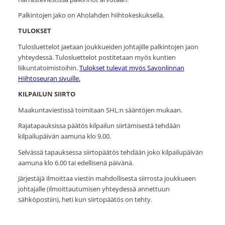
Palkintojen jako on Aholahden hiihtokeskuksella.
TULOKSET
Tulosluettelot jaetaan joukkueiden johtajille palkintojen jaon
yhteydessä. Tulosluettelot postitetaan myös kuntien
liikuntatoimistoihin.
Tulokset tulevat myös Savonlinnan
Hiihtoseuran sivuille.
KILPAILUN SIIRTO
Maakuntaviestissä toimitaan SHL:n sääntöjen mukaan.
Rajatapauksissa päätös kilpailun siirtämisestä tehdään
kilpailupäivän aamuna klo 9.00.
Selvässä tapauksessa siirtopäätös tehdään joko kilpailupäivän
aamuna klo 6.00 tai edellisenä päivänä.
Järjestäjä ilmoittaa viestin mahdollisesta siirrosta joukkueen
johtajalle (ilmoittautumisen yhteydessä annettuun
sähköpostiin), heti kun siirtopäätös on tehty.