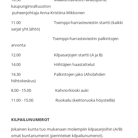
kaupunginvaltuuston
puheenjohtaja Anna-Kristiina Mikkonen
11.00 Tsemppi-harrasteviestin startti (kaikki
sarjat yht.lähtö)
Tsemppi-harrasteviestin palkintojen
arvonta
12.00 Kilpasarjojen startti (A ja B)
14.00 Hiihtäjien haastattelut
14.30 Palkintojen jako (Aholahden
hiihtokeskus)
8.00 - 15.00 Kahvio/kioski auki
11.00 - 15.00 Ruokailu (keittoruoka höysteillä)
KILPAILUNUMEROT
Jokainen kunta tuo mukanaan molempiin kilpasarjoihin (A/B)
omat kuntanumerot (perinteiset kilpailunumerot).