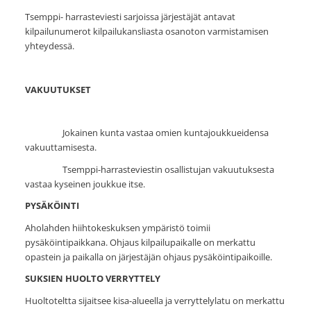
Tsemppi- harrasteviesti sarjoissa järjestäjät antavat
kilpailunumerot kilpailukansliasta osanoton varmistamisen
yhteydessä.
VAKUUTUKSET
Jokainen kunta vastaa omien kuntajoukkueidensa
vakuuttamisesta.
Tsemppi-harrasteviestin osallistujan vakuutuksesta
vastaa kyseinen joukkue itse.
PYSÄKÖINTI
Aholahden hiihtokeskuksen ympäristö toimii
pysäköintipaikkana. Ohjaus kilpailupaikalle on merkattu
opastein ja paikalla on järjestäjän ohjaus pysäköintipaikoille.
SUKSIEN HUOLTO VERRYTTELY
Huoltoteltta sijaitsee kisa-alueella ja verryttelylatu on merkattu