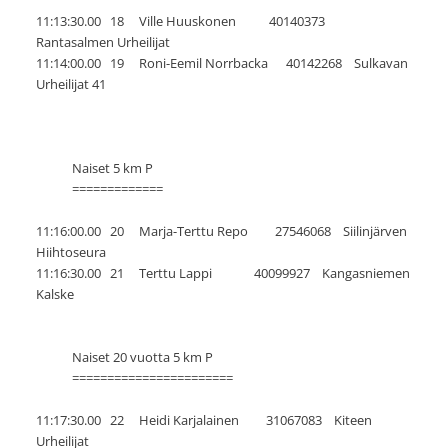
11:13:30.00 18 Ville Huuskonen 40140373
Rantasalmen Urheilijat
11:14:00.00 19 Roni-Eemil Norrbacka 40142268 Sulkavan
Urheilijat 41
Naiset 5 km P
=============
11:16:00.00 20 Marja-Terttu Repo 27546068 Siilinjärven
Hiihtoseura
11:16:30.00 21 Terttu Lappi 40099927 Kangasniemen
Kalske
Naiset 20 vuotta 5 km P
=======================
11:17:30.00 22 Heidi Karjalainen 31067083 Kiteen
Urheilijat