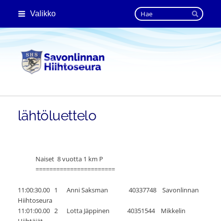
Siirry
Haku
Valikko
sivun
Hae
sisältöön
Savonlinnan Hiihtoseura
lähtöluettelo
Naiset 8 vuotta 1 km P
=======================
11:00:30.00 1 Anni Saksman 40337748 Savonlinnan
Hiihtoseura
11:01:00.00 2 Lotta Jäppinen 40351544 Mikkelin
Hiihtäjät