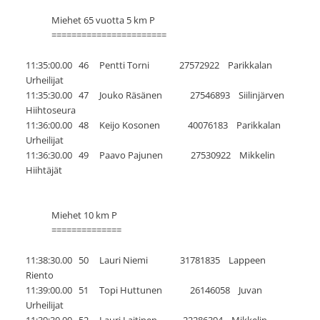
Miehet 65 vuotta 5 km P
=======================
11:35:00.00 46 Pentti Torni 27572922 Parikkalan
Urheilijat
11:35:30.00 47 Jouko Räsänen 27546893 Siilinjärven
Hiihtoseura
11:36:00.00 48 Keijo Kosonen 40076183 Parikkalan
Urheilijat
11:36:30.00 49 Paavo Pajunen 27530922 Mikkelin
Hiihtäjät
Miehet 10 km P
==============
11:38:30.00 50 Lauri Niemi 31781835 Lappeen
Riento
11:39:00.00 51 Topi Huttunen 26146058 Juvan
Urheilijat
11:39:30.00 52 Lauri Laitinen 22286394 Mikkelin