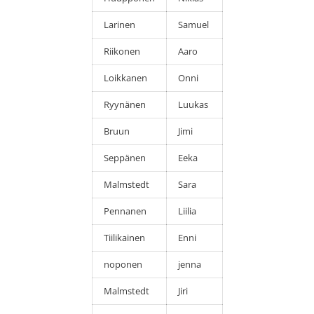
Larinen
Samuel
Riikonen
Aaro
Loikkanen
Onni
Ryynänen
Luukas
Bruun
Jimi
Seppänen
Eeka
Malmstedt
Sara
Pennanen
Liilia
Tiilikainen
Enni
noponen
jenna
Malmstedt
Jiri