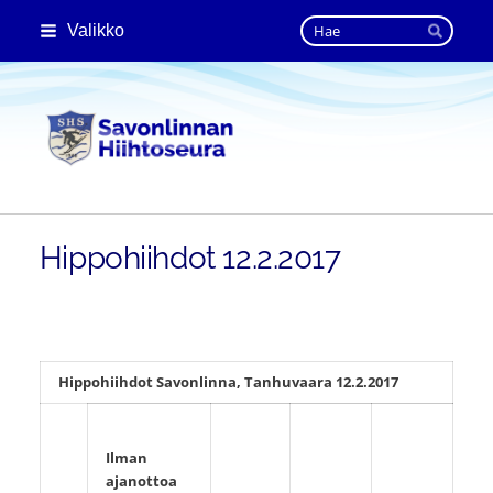
Siirry
Haku
Valikko
sivun
Hae
sisältöön
Savonlinnan Hiihtoseura
Hippohiihdot 12.2.2017
Hippohiihdot Savonlinna, Tanhuvaara 12.2.2017
Ilman
ajanottoa