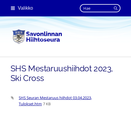
Siirry
Haku
Valikko
sivun
Hae
sisältöön
Savonlinnan Hiihtoseura
SHS Mestaruushiihdot 2023,
Ski Cross
SHS Seuran Mestaruus hiihdot 03.04.2023,
Tulokset.htm
7 KB