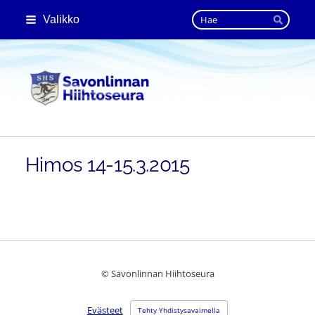
Siirry
Haku
Valikko
sivun
Hae
sisältöön
Savonlinnan Hiihtoseura
Himos 14-15.3.2015
©
Savonlinnan Hiihtoseura
Evästeet
Tehty Yhdistysavaimella