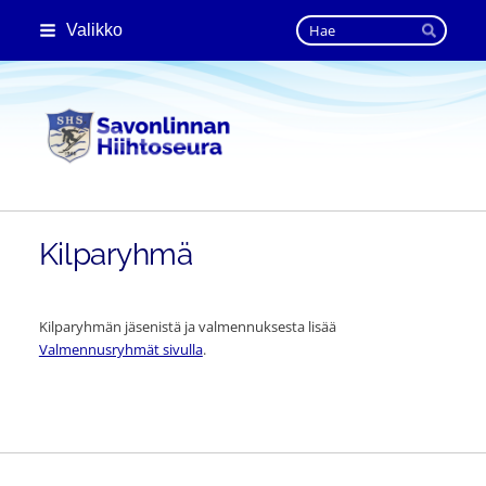
Siirry
Haku
Valikko
sivun
Hae
sisältöön
Savonlinnan Hiihtoseura
Kilparyhmä
Kilparyhmän jäsenistä ja valmennuksesta lisää
Valmennusryhmät sivulla
.