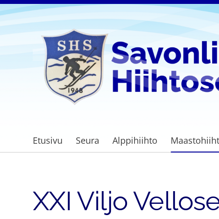
Siirry
sivun
sisältöön
Savonlinnan Hiihtoseura
Etusivu
Seura
Alppihiihto
Maastohiih
XXI Viljo Vellos