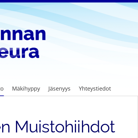
to
Mäkihyppy
Jäsenyys
Yhteystiedot
en Muistohiihdot