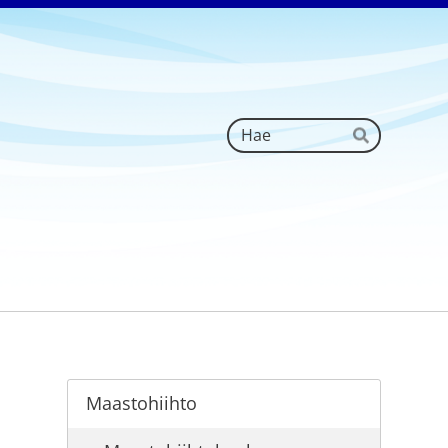
Haku
Hae
Maastohiihto