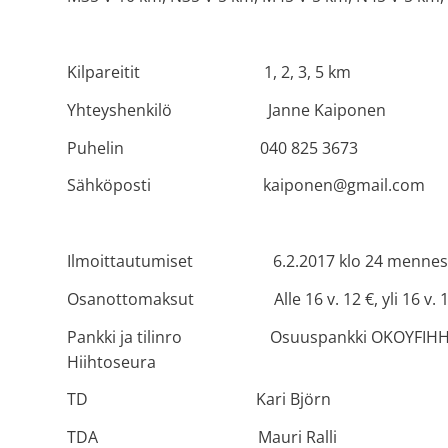
Kilpareitit 1, 2, 3, 5 km
Yhteyshenkilö Janne Kaiponen
Puhelin 040 825 3673
Sähköposti kaiponen@gmail.com
Ilmoittautumiset 6.2.2017 klo 24 menness
Osanottomaksut Alle 16 v. 12 €, yli 16 v. 1
Pankki ja tilinro Osuuspankki OKOYFIHH tili
Hiihtoseura
TD Kari Björn
TDA Mauri Ralli