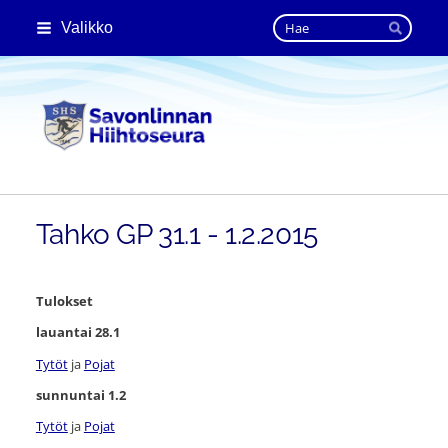
Siirry
Haku
Valikko
sivun
Hae
sisältöön
Savonlinnan Hiihtoseura
Tahko GP 31.1 - 1.2.2015
Tulokset
lauantai 28.1
Tytöt
ja
Pojat
sunnuntai 1.2
Tytöt
ja
Pojat