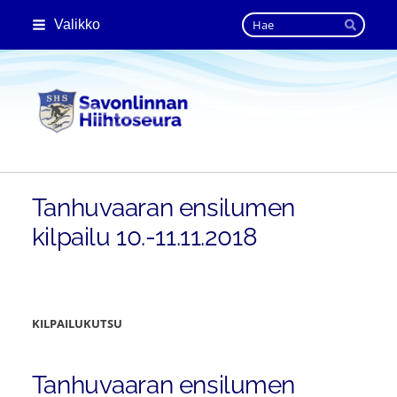
Siirry
Haku
Valikko
sivun
Hae
sisältöön
Savonlinnan Hiihtoseura
Tanhuvaaran ensilumen
kilpailu 10.-11.11.2018
KILPAILUKUTSU
Tanhuvaaran ensilumen