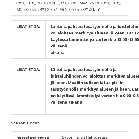
(6*1,2 km), N20 3,6 km (3*1,2 km), M45 3,6 km (3*1,2 km),
M55 3,6 km (3*1,2 km), M65 3,6 km (3*1,2 km)
LISÄTIETOA:
Lähtö tapahtuu tasatyönnöllä ja luisteluhi
voi aloittaa merkityn alueen jälkeen.
Latu 
käytössä lämmittelyä varten klo 13:00 -13:55
välisenä
aikana
LISÄTIETOA:
Lähtö tapahtuu tasatyönnöllä ja
luisteluhiihdon voi aloittaa merkityn aluee
jälkeen. Maaliin tullaan latua pitkin
tasatyönnöllä merkityn alueen jälkeen.
La
on käytössä lämmittelyä varten klo 9:00 -9:5
välisenä aikana.
Seuran tiedot
Järjestävä seura
Savonlinnan Hiihtoseura