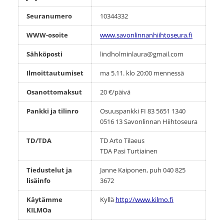
Seuranumero
10344332
WWW-osoite
www.savonlinnanhiihtoseura.fi
Sähköposti
lindholminlaura@gmail.com
Ilmoittautumiset
ma 5.11. klo 20:00 mennessä
Osanottomaksut
20 €/päivä
Pankki ja tilinro
Osuuspankki FI 83 5651 1340
0516 13 Savonlinnan Hiihtoseura
TD/TDA
TD Arto Tilaeus
TDA Pasi Turtiainen
Tiedustelut ja
Janne Kaiponen, puh 040 825
lisäinfo
3672
Käytämme
Kyllä
http://www.kilmo.fi
KILMOa