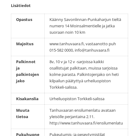
Lisätiedot
Opastus
Käänny Savonlinnan-Punkaharjun tieltä
numero 14 Moinsalmentielle ja jatka
suoraan noin 10 km
Majoitus
www.tanhuvaara.fi, vastaanotto puh
015-582 0000, info@tanhuvaara.fi
Palkinnot
8v, 10 v ja 12 v -sarjoissa kaikki
ja
osallistujat palkitaan, muissa sarjoissa
palkintojen
kolme parasta. Palkintojenjako on heti
jako
kilpailun päätyttyä urheiluopiston
Torkkeli-salissa.
Kisakanslia
Urheiluopiston Torkkeli-salissa
Muuta
Tanhuvaaran ensilumenlatu avataan
tietoa
yleisölle perjantaina 2.11.
http://www.tanhuvaara.fi/ensilumenlatu
Pukuhuone
Pukeutumis- ja peseytymistilat