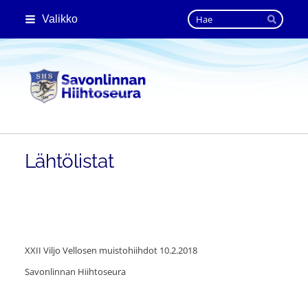
Siirry
Haku
Valikko
sivun
Hae
sisältöön
Savonlinnan Hiihtoseura
Lähtölistat
XXII Viljo Vellosen muistohiihdot 10.2.2018
Savonlinnan Hiihtoseura