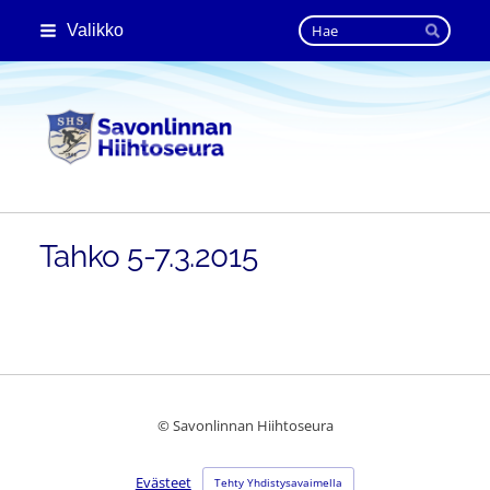
Siirry
Haku
Valikko
sivun
Hae
sisältöön
Savonlinnan Hiihtoseura
Tahko 5-7.3.2015
©
Savonlinnan Hiihtoseura
Evästeet
Tehty Yhdistysavaimella