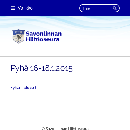
Siirry
Haku
Valikko
sivun
Hae
sisältöön
Savonlinnan Hiihtoseura
Pyhä 16-18.1.2015
Pyhän tulokset
©
Savonlinnan Hiihtoseura