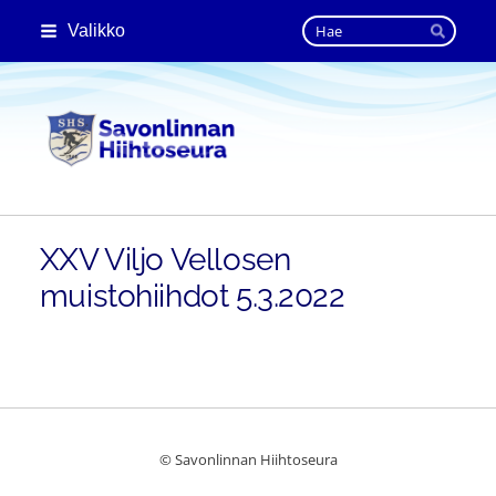
Siirry
Haku
Valikko
sivun
Hae
sisältöön
Savonlinnan Hiihtoseura
XXV Viljo Vellosen
muistohiihdot 5.3.2022
©
Savonlinnan Hiihtoseura