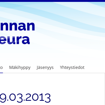
to
Mäkihyppy
Jäsenyys
Yhteystiedot
9.03.2013