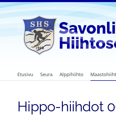
Siirry
sivun
sisältöön
Savonlinnan Hiihtoseura
Etusivu
Seura
Alppihiihto
Maastohiih
Hippo-hiihdot 0