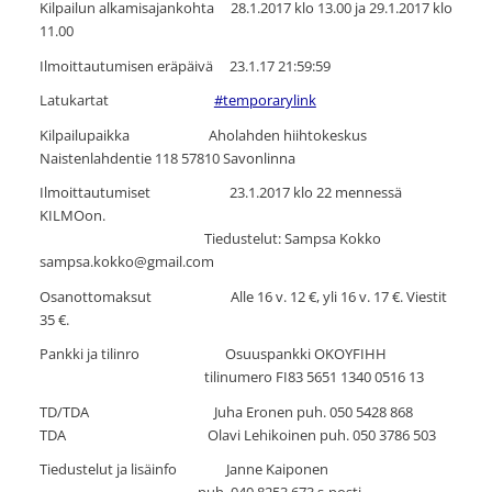
Kilpailun alkamisajankohta 28.1.2017 klo 13.00 ja 29.1.2017 klo
11.00
Ilmoittautumisen eräpäivä 23.1.17 21:59:59
Latukartat
#temporarylink
Kilpailupaikka Aholahden hiihtokeskus
Naistenlahdentie 118 57810 Savonlinna
Ilmoittautumiset 23.1.2017 klo 22 mennessä
KILMOon.
Tiedustelut: Sampsa Kokko
sampsa.kokko@gmail.com
Osanottomaksut Alle 16 v. 12 €, yli 16 v. 17 €. Viestit
35 €.
Pankki ja tilinro Osuuspankki OKOYFIHH
tilinumero FI83 5651 1340 0516 13
TD/TDA Juha Eronen puh. 050 5428 868
TDA Olavi Lehikoinen puh. 050 3786 503
Tiedustelut ja lisäinfo Janne Kaiponen