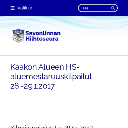
Siirry
Haku
Valikko
sivun
Hae
sisältöön
Savonlinnan Hiihtoseura
Kaakon Alueen HS-
aluemestaruuskilpailut
28.-29.1.2017
Kilpailupäivä 1: La 28.01.2017