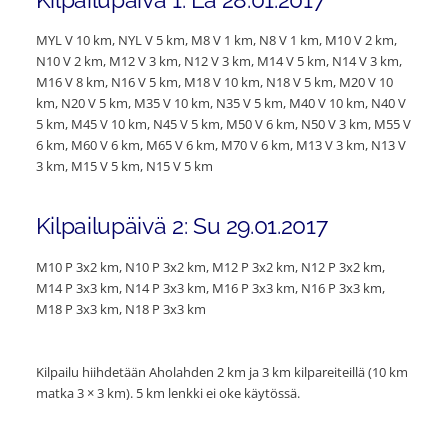
MYL V 10 km, NYL V 5 km, M8 V 1 km, N8 V 1 km, M10 V 2 km,
N10 V 2 km, M12 V 3 km, N12 V 3 km, M14 V 5 km, N14 V 3 km,
M16 V 8 km, N16 V 5 km, M18 V 10 km, N18 V 5 km, M20 V 10
km, N20 V 5 km, M35 V 10 km, N35 V 5 km, M40 V 10 km, N40 V
5 km, M45 V 10 km, N45 V 5 km, M50 V 6 km, N50 V 3 km, M55 V
6 km, M60 V 6 km, M65 V 6 km, M70 V 6 km, M13 V 3 km, N13 V
3 km, M15 V 5 km, N15 V 5 km
Kilpailupäivä 2: Su 29.01.2017
M10 P 3x2 km, N10 P 3x2 km, M12 P 3x2 km, N12 P 3x2 km,
M14 P 3x3 km, N14 P 3x3 km, M16 P 3x3 km, N16 P 3x3 km,
M18 P 3x3 km, N18 P 3x3 km
Kilpailu hiihdetään Aholahden 2 km ja 3 km kilpareiteillä (10 km
matka 3 × 3 km). 5 km lenkki ei oke käytössä.