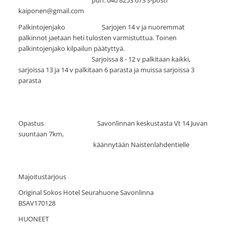
puh. 040 8253 673 s-posti
kaiponen@gmail.com
Palkintojenjako Sarjojen 14 v ja nuoremmat
palkinnot jaetaan heti tulosten varmistuttua. Toinen
palkintojenjako kilpailun päätyttyä.
Sarjoissa 8 - 12 v palkitaan kaikki,
sarjoissa 13 ja 14 v palkitaan 6 parasta ja muissa sarjoissa 3
parasta
Opastus Savonlinnan keskustasta Vt 14 Juvan
suuntaan 7km,
käännytään Naistenlahdentielle
Majoitustarjous
Original Sokos Hotel Seurahuone Savonlinna
BSAV170128
HUONEET