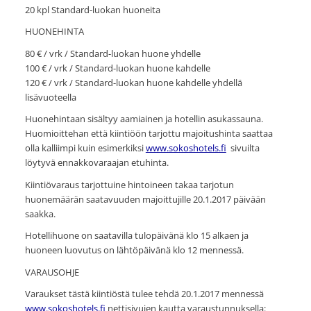
20 kpl Standard-luokan huoneita
HUONEHINTA
80 € / vrk / Standard-luokan huone yhdelle
100 € / vrk / Standard-luokan huone kahdelle
120 € / vrk / Standard-luokan huone kahdelle yhdellä
lisävuoteella
Huonehintaan sisältyy aamiainen ja hotellin asukassauna.
Huomioittehan että kiintiöön tarjottu majoitushinta saattaa
olla kalliimpi kuin esimerkiksi
www.sokoshotels.fi
sivuilta
löytyvä ennakkovaraajan etuhinta.
Kiintiövaraus tarjottuine hintoineen takaa tarjotun
huonemäärän saatavuuden majoittujille 20.1.2017 päivään
saakka.
Hotellihuone on saatavilla tulopäivänä klo 15 alkaen ja
huoneen luovutus on lähtöpäivänä klo 12 mennessä.
VARAUSOHJE
Varaukset tästä kiintiöstä tulee tehdä 20.1.2017 mennessä
www.sokoshotels.fi
nettisivujen kautta varaustunnuksella: