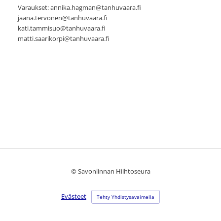
Varaukset: annika.hagman@tanhuvaara.fi
jaana.tervonen@tanhuvaara.fi
kati.tammisuo@tanhuvaara.fi
matti.saarikorpi@tanhuvaara.fi
©
Savonlinnan Hiihtoseura
Evästeet
Tehty Yhdistysavaimella