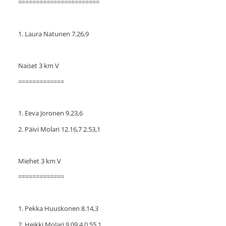
=======================
1. Laura Natunen 7.26,9
Naiset 3 km V
=============
1. Eeva Joronen 9.23,6
2. Päivi Molari 12.16,7 2.53,1
Miehet 3 km V
=============
1. Pekka Huuskonen 8.14,3
2. Heikki Molari 9.09,4 0.55,1