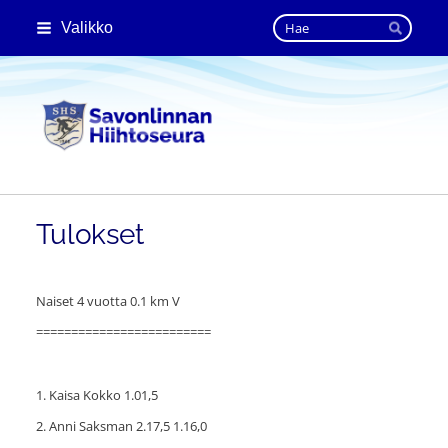
Siirry
Haku
Valikko
sivun
Hae
sisältöön
Savonlinnan Hiihtoseura
Tulokset
Naiset 4 vuotta 0.1 km V
=========================
1. Kaisa Kokko 1.01,5
2. Anni Saksman 2.17,5 1.16,0