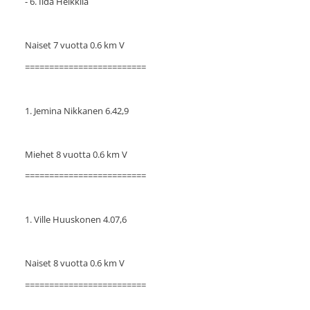
- 6. Iida Heikkilä
Naiset 7 vuotta 0.6 km V
=========================
1. Jemina Nikkanen 6.42,9
Miehet 8 vuotta 0.6 km V
=========================
1. Ville Huuskonen 4.07,6
Naiset 8 vuotta 0.6 km V
=========================