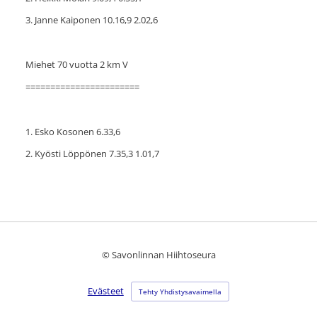
3. Janne Kaiponen 10.16,9 2.02,6
Miehet 70 vuotta 2 km V
=======================
1. Esko Kosonen 6.33,6
2. Kyösti Löppönen 7.35,3 1.01,7
©
Savonlinnan Hiihtoseura
Evästeet
Tehty Yhdistysavaimella