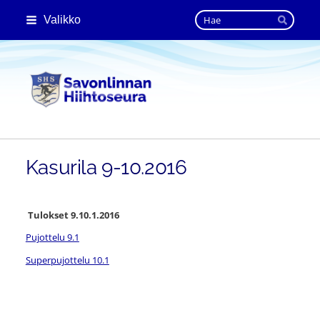
Siirry
Haku
Valikko
sivun
Hae
sisältöön
Savonlinnan Hiihtoseura
Kasurila 9-10.2016
Tulokset 9.10.1.2016
Pujottelu 9.1
Superpujottelu 10.1