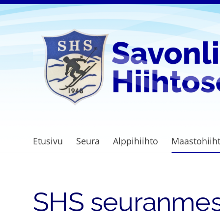
Siirry
sivun
sisältöön
Savonlinnan Hiihtoseura
Etusivu
Seura
Alppihiihto
Maastohiih
SHS seuranmest