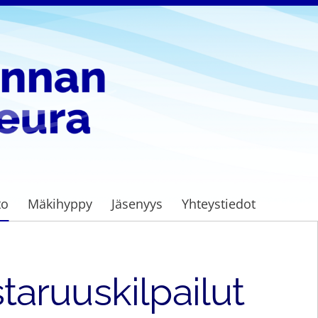
to
Mäkihyppy
Jäsenyys
Yhteystiedot
aruuskilpailut