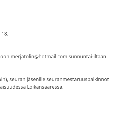
 18.
kkoon merjatolin@hotmail.com sunnuntai-iltaan
(avoin), seuran jäsenille seuranmestaruuspalkinnot
laisuudessa Loikansaaressa.