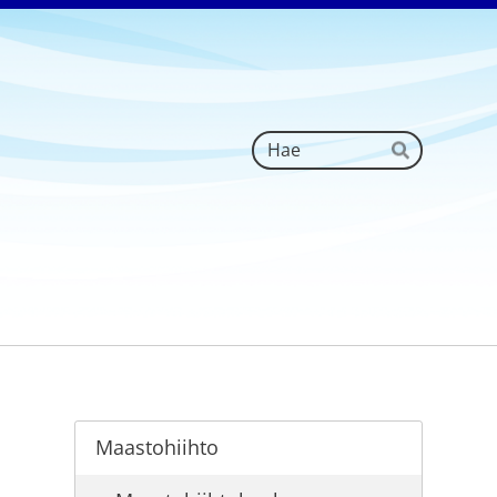
Haku
Hae
Maastohiihto