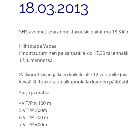
18.03.2013
SHS avoimet seuranmestaruuskilpailut ma 18.3 klo
Hiihtotapa Vapaa
Ilmoittautuminen paikanpäällä klo 17.30 tai enna
17.3. mennessä.
Palkinnot kisan jälkeen kaikille alle 12 vuotiaille 
keväällä (toukokuun alkupuolella) kauden päätösti
Sarja ja matkat:
4V T/P n 100 m
5 V T/P 200m
6 V T/P 200 m
7 V T/P 600m