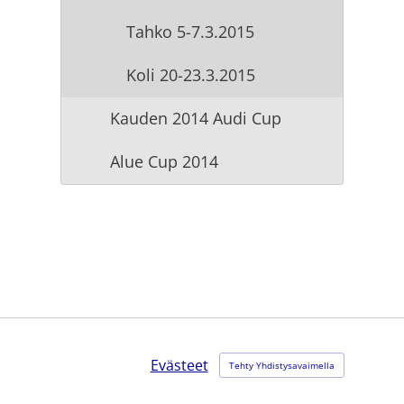
Tahko 5-7.3.2015
Koli 20-23.3.2015
Kauden 2014 Audi Cup
Alue Cup 2014
Evästeet
Tehty Yhdistysavaimella