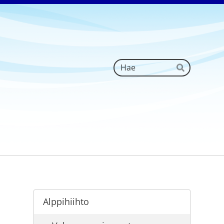
Haku
Hae
Alppihiihto