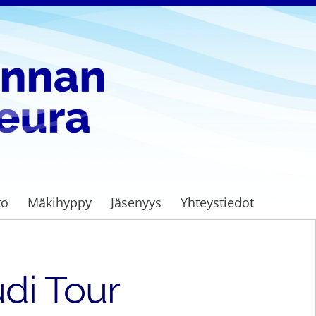
to
Mäkihyppy
Jäsenyys
Yhteystiedot
di Tour