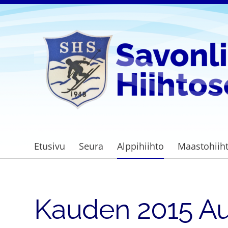
Siirry
sivun
sisältöön
Savonlinnan Hiihtoseura
Etusivu
Seura
Alppihiihto
Maastohiih
Kauden 2015 Au